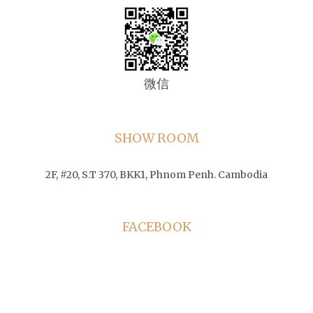
微信
SHOW ROOM
2F, #20, S.T 370, BKK1, Phnom Penh. Cambodia
FACEBOOK