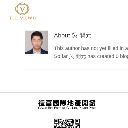
About
吳 開元
This author has not yet filled in a
So far 吳 開元 has created 0 blog