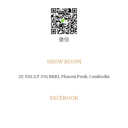
微信
SHOW ROOM
2F, #20, S.T 370, BKK1, Phnom Penh. Cambodia
FACEBOOK