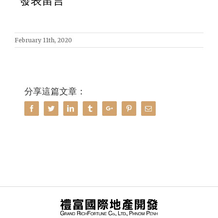
發表留言
February 11th, 2020
分享這篇文章：
Facebook
Twitter
Linkedin
Tumblr
Google+
Pinterest
Email