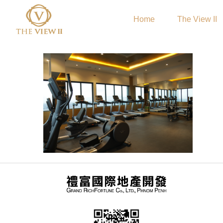
Home
The View II