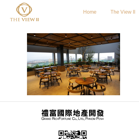
Home
The View II