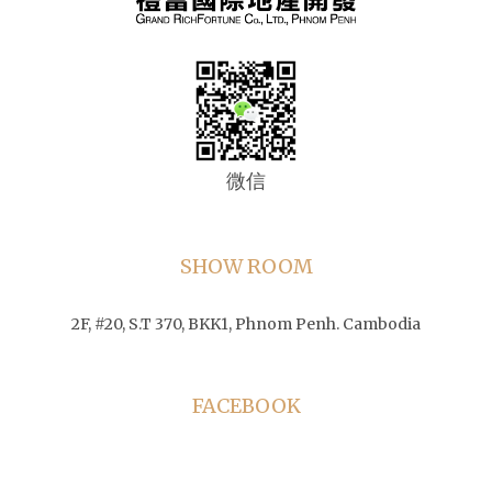
微信
SHOW ROOM
2F, #20, S.T 370, BKK1, Phnom Penh. Cambodia
FACEBOOK