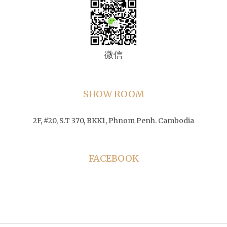
微信
SHOW ROOM
2F, #20, S.T 370, BKK1, Phnom Penh. Cambodia
FACEBOOK