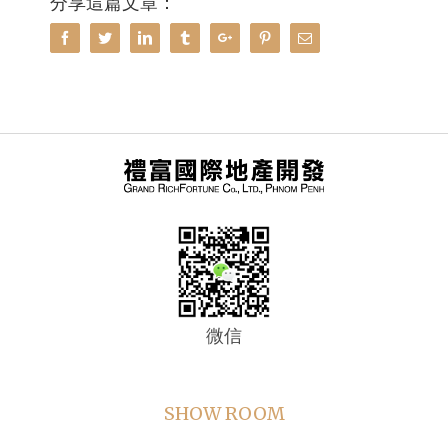
分享這篇文章：
Facebook
Twitter
Linkedin
Tumblr
Google+
Pinterest
Email
微信
SHOW ROOM