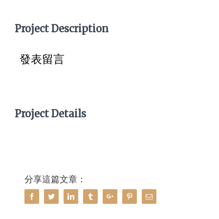
Project Description
發表留言
Project Details
分享這篇文章：
Facebook
Twitter
Linkedin
Tumblr
Google+
Pinterest
Email