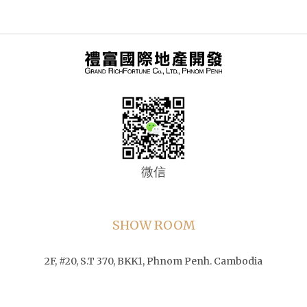
微信
SHOW ROOM
2F, #20, S.T 370, BKK1, Phnom Penh. Cambodia