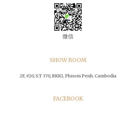
微信
SHOW ROOM
2F, #20, S.T 370, BKK1, Phnom Penh. Cambodia
FACEBOOK