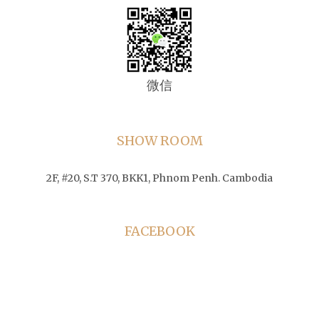
微信
SHOW ROOM
2F, #20, S.T 370, BKK1, Phnom Penh. Cambodia
FACEBOOK