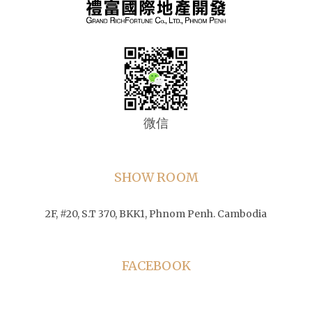
微信
SHOW ROOM
2F, #20, S.T 370, BKK1, Phnom Penh. Cambodia
FACEBOOK