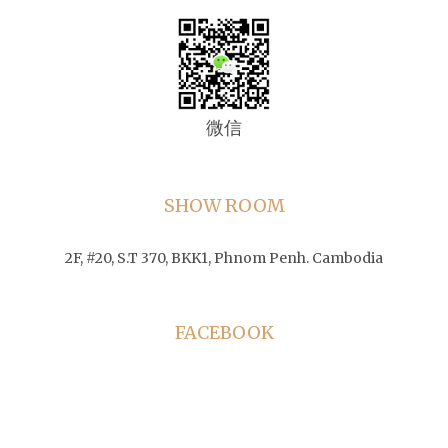
微信
SHOW ROOM
2F, #20, S.T 370, BKK1, Phnom Penh. Cambodia
FACEBOOK