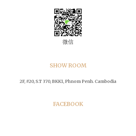
微信
SHOW ROOM
2F, #20, S.T 370, BKK1, Phnom Penh. Cambodia
FACEBOOK