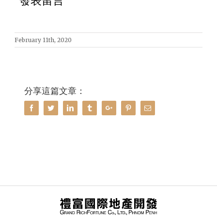
發表留言
February 11th, 2020
分享這篇文章：
Facebook
Twitter
Linkedin
Tumblr
Google+
Pinterest
Email