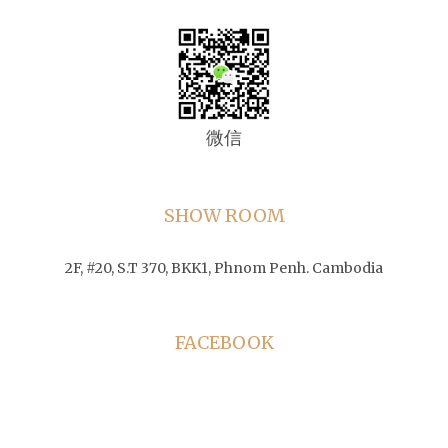
微信
SHOW ROOM
2F, #20, S.T 370, BKK1, Phnom Penh. Cambodia
FACEBOOK