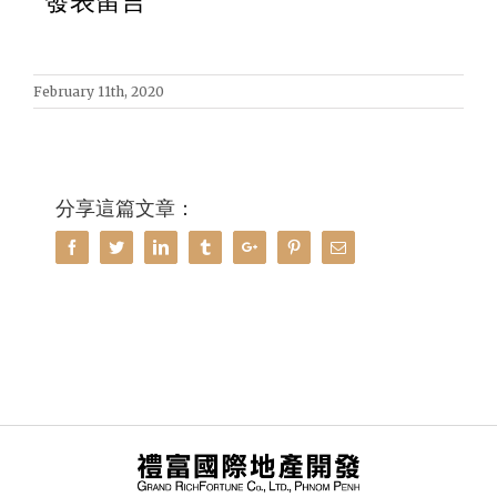
發表留言
February 11th, 2020
分享這篇文章：
Facebook
Twitter
Linkedin
Tumblr
Google+
Pinterest
Email