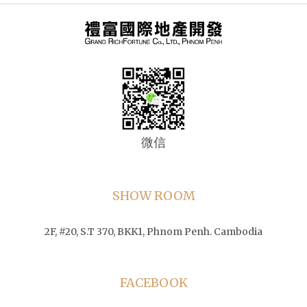
微信
SHOW ROOM
2F, #20, S.T 370, BKK1, Phnom Penh. Cambodia
FACEBOOK