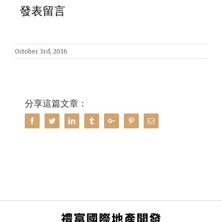
發表留言
October 3rd, 2016
分享這篇文章：
Facebook
Twitter
Linkedin
Tumblr
Google+
Pinterest
Email