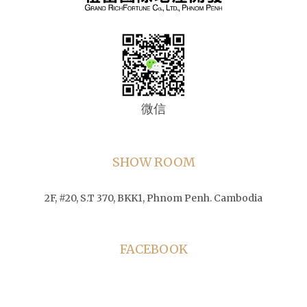
微信
SHOW ROOM
2F, #20, S.T 370, BKK1, Phnom Penh. Cambodia
FACEBOOK