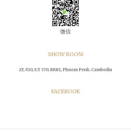
微信
SHOW ROOM
2F, #20, S.T 370, BKK1, Phnom Penh. Cambodia
FACEBOOK