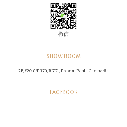
微信
SHOW ROOM
2F, #20, S.T 370, BKK1, Phnom Penh. Cambodia
FACEBOOK