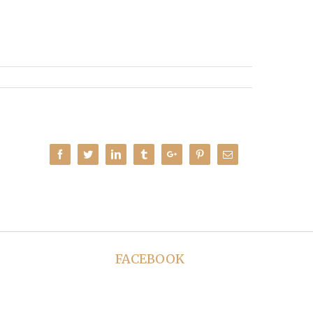
Facebook
Twitter
Linkedin
Tumblr
Google+
Pinterest
Email
FACEBOOK