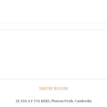
SHOW ROOM
2F, #20, S.T 370, BKK1, Phnom Penh. Cambodia