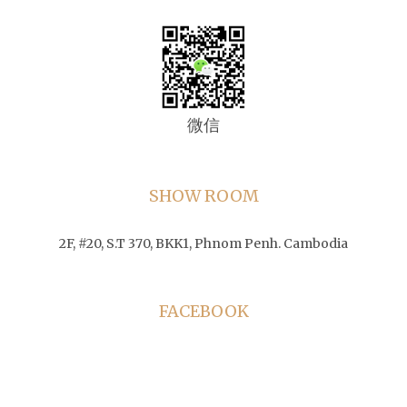
微信
SHOW ROOM
2F, #20, S.T 370, BKK1, Phnom Penh. Cambodia
FACEBOOK