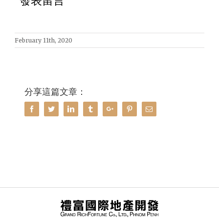
發表留言
February 11th, 2020
分享這篇文章：
Facebook
Twitter
Linkedin
Tumblr
Google+
Pinterest
Email