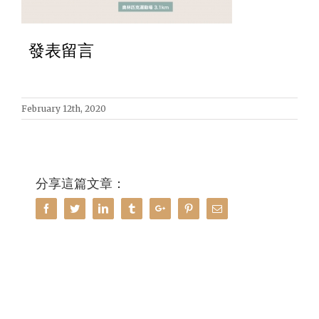
發表留言
February 12th, 2020
分享這篇文章：
Facebook
Twitter
Linkedin
Tumblr
Google+
Pinterest
Email