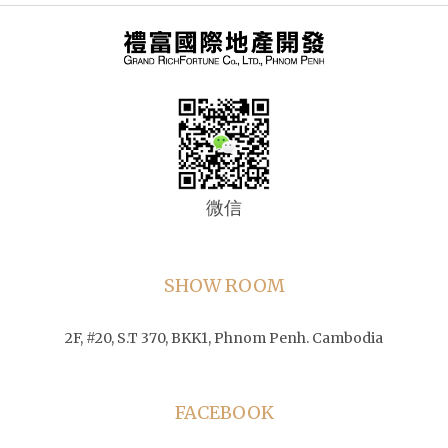
微信
SHOW ROOM
2F, #20, S.T 370, BKK1, Phnom Penh. Cambodia
FACEBOOK